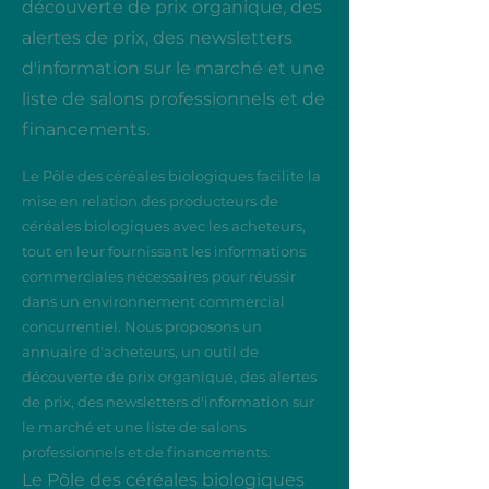
découverte de prix organique, des
alertes de prix, des newsletters
d'information sur le marché et une
liste de salons professionnels et de
financements.
Le Pôle des céréales biologiques facilite la
mise en relation des producteurs de
céréales biologiques avec les acheteurs,
tout en leur fournissant les informations
commerciales nécessaires pour réussir
dans un environnement commercial
concurrentiel. Nous proposons un
annuaire d'acheteurs, un outil de
découverte de prix organique, des alertes
de prix, des newsletters d'information sur
le marché et une liste de salons
professionnels et de financements.
Le Pôle des céréales biologiques