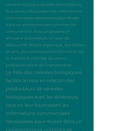
céréales biologiques avec les acheteurs,
tout en leur fournissant les informations
commerciales nécessaires pour réussir
dans un environnement commercial
concurrentiel. Nous proposons un
annuaire d'acheteurs, un outil de
découverte de prix organique, des alertes
de prix, des newsletters d'information sur
le marché et une liste de salons
professionnels et de financements.
Le Pôle des céréales biologiques
facilite la mise en relation des
producteurs de céréales
biologiques avec les acheteurs,
tout en leur fournissant les
informations commerciales
nécessaires pour réussir dans un
environnement commercial