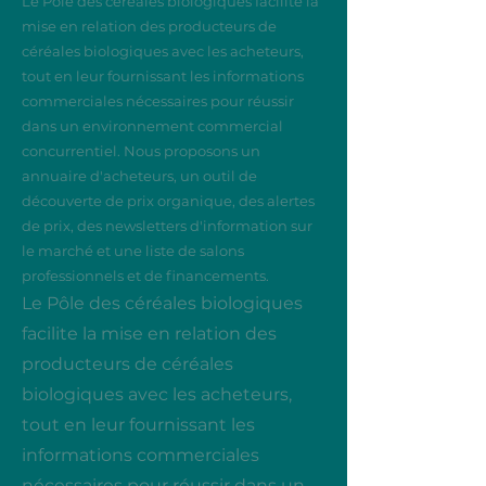
Le Pôle des céréales biologiques facilite la
mise en relation des producteurs de
céréales biologiques avec les acheteurs,
tout en leur fournissant les informations
commerciales nécessaires pour réussir
dans un environnement commercial
concurrentiel. Nous proposons un
annuaire d'acheteurs, un outil de
découverte de prix organique, des alertes
de prix, des newsletters d'information sur
le marché et une liste de salons
professionnels et de financements.
Le Pôle des céréales biologiques
facilite la mise en relation des
producteurs de céréales
biologiques avec les acheteurs,
tout en leur fournissant les
informations commerciales
nécessaires pour réussir dans un