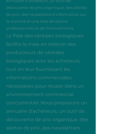
annuaire d'acheteurs, un outil de
découverte de prix organique, des alertes
de prix, des newsletters d'information sur
le marché et une liste de salons
professionnels et de financements.
Le Pôle des céréales biologiques
facilite la mise en relation des
producteurs de céréales
biologiques avec les acheteurs,
tout en leur fournissant les
informations commerciales
nécessaires pour réussir dans un
environnement commercial
concurrentiel. Nous proposons un
annuaire d'acheteurs, un outil de
découverte de prix organique, des
alertes de prix, des newsletters