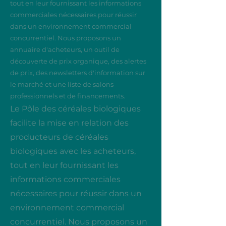
tout en leur fournissant les informations
commerciales nécessaires pour réussir
dans un environnement commercial
concurrentiel. Nous proposons un
annuaire d'acheteurs, un outil de
découverte de prix organique, des alertes
de prix, des newsletters d'information sur
le marché et une liste de salons
professionnels et de financements.
Le Pôle des céréales biologiques
facilite la mise en relation des
producteurs de céréales
biologiques avec les acheteurs,
tout en leur fournissant les
informations commerciales
nécessaires pour réussir dans un
environnement commercial
concurrentiel. Nous proposons un