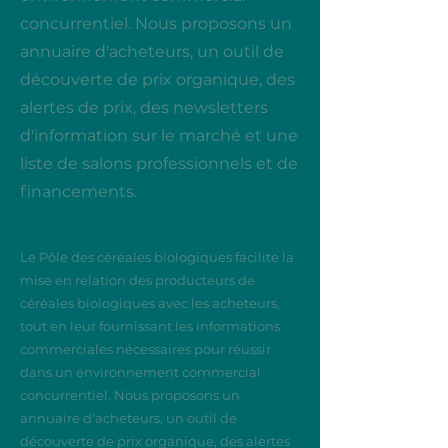
concurrentiel. Nous proposons un
annuaire d'acheteurs, un outil de
découverte de prix organique, des
alertes de prix, des newsletters
d'information sur le marché et une
liste de salons professionnels et de
financements.
Le Pôle des céréales biologiques facilite la
mise en relation des producteurs de
céréales biologiques avec les acheteurs,
tout en leur fournissant les informations
commerciales nécessaires pour réussir
dans un environnement commercial
concurrentiel. Nous proposons un
annuaire d'acheteurs, un outil de
découverte de prix organique, des alertes