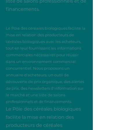
liste de salons professionnels et de
financements.
Le Pôle des céréales biologiques facilite la
mise en relation des producteurs de
céréales biologiques avec les acheteurs,
tout en leur fournissant les informations
commerciales nécessaires pour réussir
dans un environnement commercial
concurrentiel. Nous proposons un
annuaire d'acheteurs, un outil de
découverte de prix organique, des alertes
de prix, des newsletters d'information sur
le marché et une liste de salons
professionnels et de financements.
Le Pôle des céréales biologiques
facilite la mise en relation des
producteurs de céréales