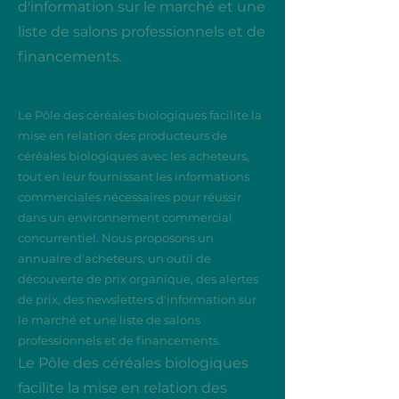
d'information sur le marché et une
liste de salons professionnels et de
financements.
Le Pôle des céréales biologiques facilite la
mise en relation des producteurs de
céréales biologiques avec les acheteurs,
tout en leur fournissant les informations
commerciales nécessaires pour réussir
dans un environnement commercial
concurrentiel. Nous proposons un
annuaire d'acheteurs, un outil de
découverte de prix organique, des alertes
de prix, des newsletters d'information sur
le marché et une liste de salons
professionnels et de financements.
Le Pôle des céréales biologiques
facilite la mise en relation des