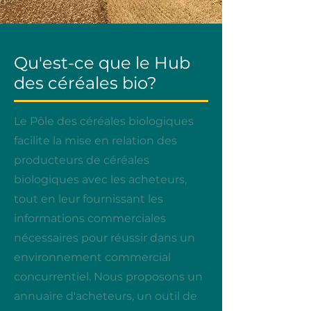
Qu'est-ce que le Hub
des céréales bio
?
Le Pôle des céréales biologiques
facilite la mise en relation des
producteurs de céréales
biologiques avec les acheteurs,
tout en leur fournissant les
informations commerciales
nécessaires pour réussir dans un
environnement commercial
concurrentiel. Nous proposons un
annuaire d'acheteurs, un outil de