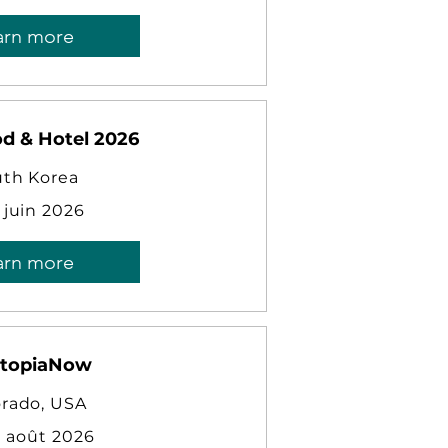
arn more
d & Hotel 2026
th Korea
 juin 2026
arn more
topiaNow
orado, USA
0 août 2026