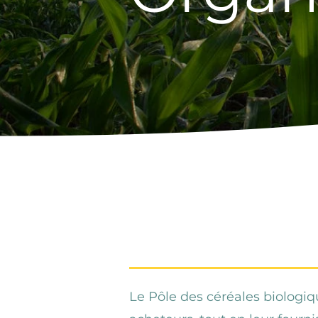
Qu'est-c
bio
?
Le Pôle des céréales biologiq