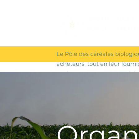
Le Pôle des céréales biologiq
acheteurs, tout en leur fourn
environnement commercial co
de prix organique, des alertes
professionnels et de finance
Organ