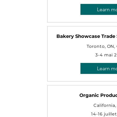
Learn m
Bakery Showcase Trade
Toronto, ON,
3-4 mai 
Learn m
Organic Produ
California
14-16 juille