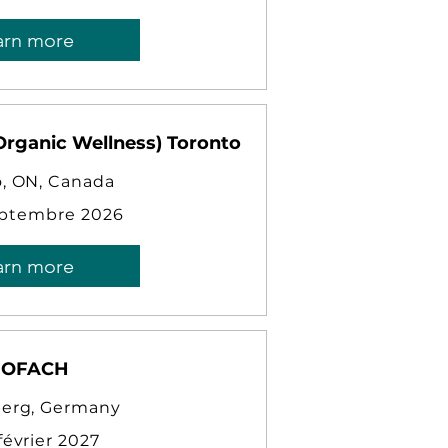
arn more
rganic Wellness) Toronto
o, ON, Canada
eptembre 2026
arn more
IOFACH
erg, Germany
février 2027