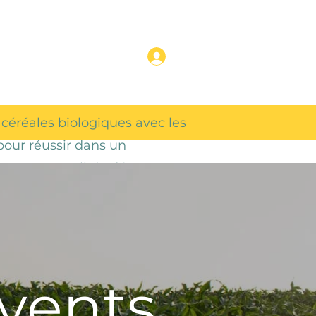
own
Dropdown
 céréales biologiques avec les
pour réussir dans un
eurs, un outil de découverte
ché et une liste de salons
vents