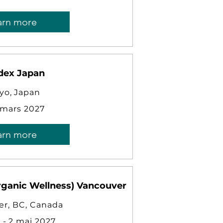
arn more
dex Japan
yo, Japan
 mars 2027
arn more
ganic Wellness) Vancouver
er, BC, Canada
l - 2 mai 2027