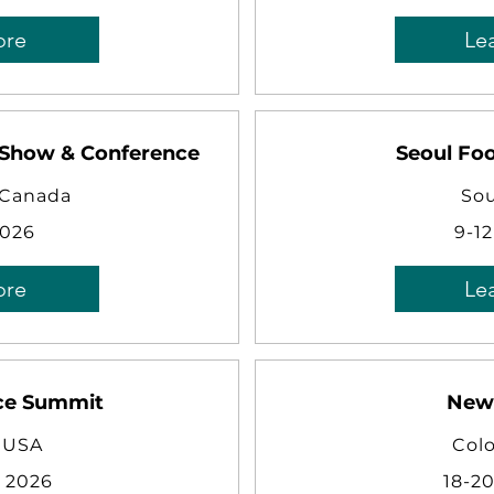
ore
Le
 Show & Conference
Seoul Foo
 Canada
Sou
2026
9-12
ore
Le
ce Summit
New
, USA
Col
t 2026
18-2