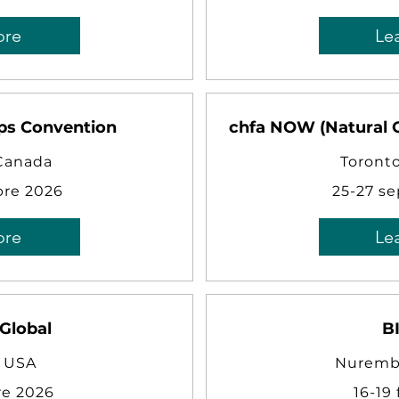
ore
Le
ops Convention
chfa NOW (Natural O
 Canada
Toront
bre 2026
25-27 s
ore
Le
Global
B
, USA
Nuremb
re 2026
16-19 