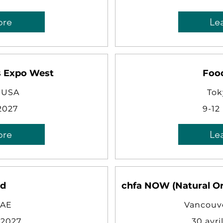
ore
Le
s Expo West
Foo
, USA
Tok
2027
9-12
ore
Le
od
chfa NOW (Natural Or
UAE
Vancouv
 2027
30 avri