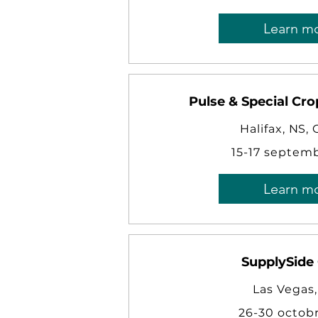
Learn m
Pulse & Special Cr
Halifax, NS,
15-17 septem
Learn m
SupplySide 
Las Vegas
26-30 octob