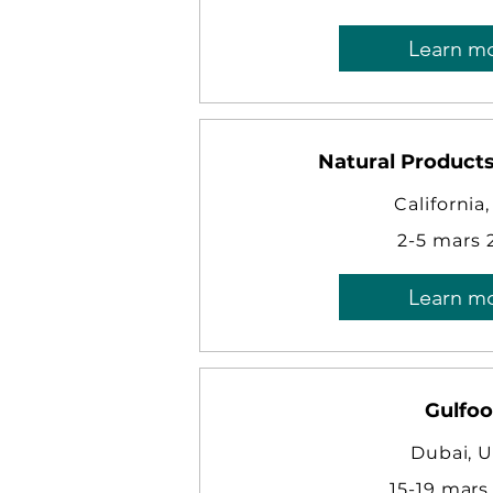
Learn m
Natural Product
California
2-5 mars 
Learn m
Gulfo
Dubai, 
15-19 mars