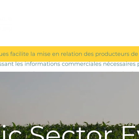
Menu Principal
Dropdown
Dropd
ues facilite la mise en relation des producteurs de
issant les informations commerciales nécessaires 
ncurrentiel. Nous proposons un annuaire d'achet
 de prix, des newsletters d'information sur le mar
ments.
ic Sector E