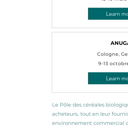
Learn m
ANUG
Cologne, G
9-13 octobr
Learn m
Le Pôle des céréales biologiq
acheteurs, tout en leur fourn
environnement commercial co